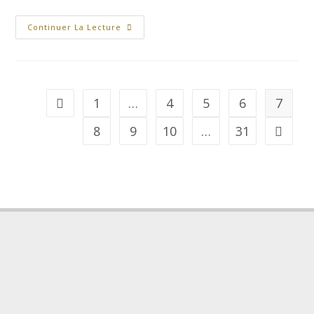
Continuer La Lecture
1
…
4
5
6
7
8
9
10
…
31