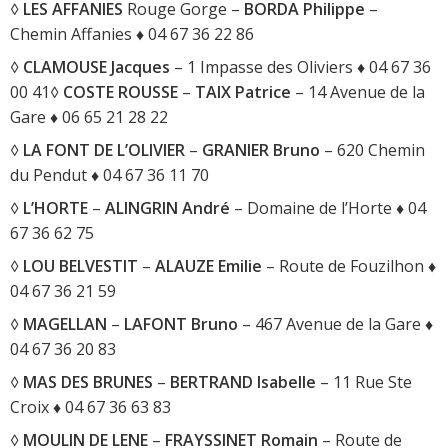
◊
LES AFFANIES
Rouge Gorge –
BORDA Philippe
–
Chemin Affanies ♦ 04 67 36 22 86
◊
CLAMOUSE
Jacques
– 1 Impasse des Oliviers ♦ 04 67 36
00 41◊
COSTE ROUSSE
–
TAIX Patrice
– 14 Avenue de la
Gare ♦ 06 65 21 28 22
◊
LA FONT DE L’OLIVIER
–
GRANIER Bruno
– 620 Chemin
du Pendut ♦ 04 67 36 11 70
◊
L’HORTE
–
ALINGRIN André
– Domaine de l’Horte ♦ 04
67 36 62 75
◊
LOU BELVESTIT
–
ALAUZE Emilie
– Route de Fouzilhon ♦
04 67 36 21 59
◊
MAGELLAN
–
LAFONT Bruno
– 467 Avenue de la Gare ♦
04 67 36 20 83
◊
MAS DES BRUNES
–
BERTRAND Isabelle
– 11 Rue Ste
Croix ♦ 04 67 36 63 83
◊
MOULIN DE LENE
–
FRAYSSINET Romain
– Route de