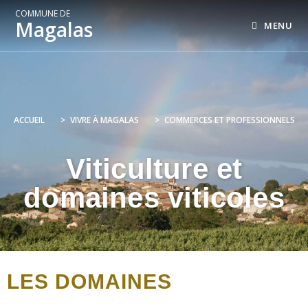
COMMUNE DE
Magalas
MENU
ACCUEIL
>
VIVRE À MAGALAS
>
COMMERCES ET PROFESSIONNELS
Viticulture et
domaines viticoles
LES DOMAINES