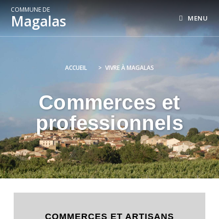
COMMUNE DE
Magalas
MENU
ACCUEIL
>
VIVRE À MAGALAS
Commerces et
professionnels
COMMERCES ET ARTISANS