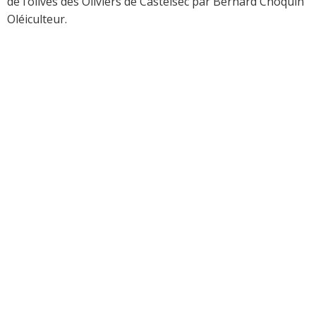
de l’olives des Oliviers de Castelsec par Bernard Choquin
Oléiculteur.