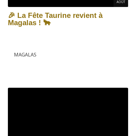
AOÛT
🎉 La Fête Taurine revient à
Magalas ! 🐂
MAGALAS