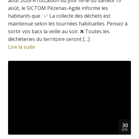
août 2026 À l’occasion du jour férié du samedi 15
août, le SICTOM Pézenas-Agde informe les
habitants que : ✅ La collecte des déchets est
maintenue selon les tournées habituelles. Pensez à
sortir vos bacs la veille au soir. ❌ Toutes les
déchèteries du territoire seront […]
Lire la suite
30
JUIL