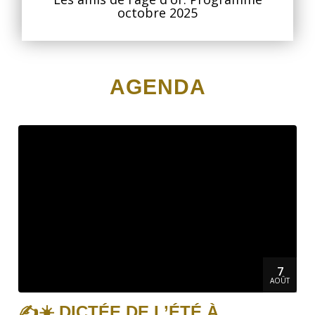
octobre 2025
AGENDA
7
AOÛT
✍️☀️ DICTÉE DE L’ÉTÉ À