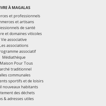
IVRE À MAGALAS
ces et professionnels
merces et artisans
essionnels de santé
ure et domaines viticoles
Vie associative
Les associations
rogramme associatif
Médiathèque
 Maison Pour Tous
rché traditionnel
alles communales
ts sportifs et de loisirs
il nouveaux habitants
itement des déchets
os & adresses utiles