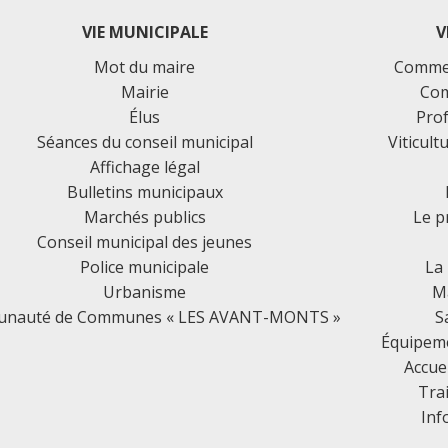
VIE MUNICIPALE
V
Mot du maire
Commer
Mairie
Com
Élus
Prof
Séances du conseil municipal
Viticult
Affichage légal
Bulletins municipaux
Marchés publics
Le p
Conseil municipal des jeunes
Police municipale
La
Urbanisme
Ma
nauté de Communes « LES AVANT-MONTS »
S
Équipemen
Accue
Tra
Inf