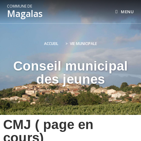
COMMUNE DE
Magalas
MENU
ACCUEIL
>
VIE MUNICIPALE
Conseil municipal
des jeunes
CMJ ( page en
cours)