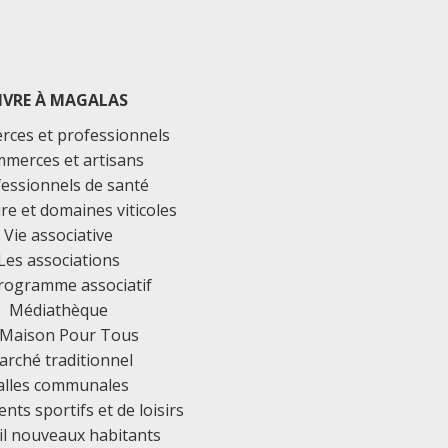
IVRE À MAGALAS
ces et professionnels
merces et artisans
essionnels de santé
ure et domaines viticoles
Vie associative
Les associations
rogramme associatif
Médiathèque
 Maison Pour Tous
rché traditionnel
alles communales
ts sportifs et de loisirs
il nouveaux habitants