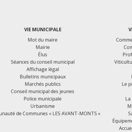
VIE MUNICIPALE
V
Mot du maire
Commer
Mairie
Com
Élus
Prof
Séances du conseil municipal
Viticult
Affichage légal
Bulletins municipaux
Marchés publics
Le p
Conseil municipal des jeunes
Police municipale
La
Urbanisme
Ma
nauté de Communes « LES AVANT-MONTS »
S
Équipemen
Accue