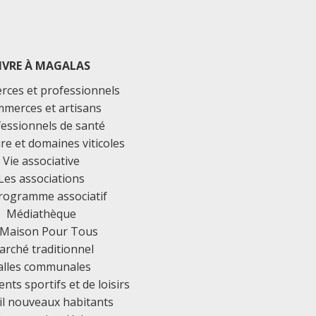
IVRE À MAGALAS
ces et professionnels
merces et artisans
essionnels de santé
ure et domaines viticoles
Vie associative
Les associations
rogramme associatif
Médiathèque
 Maison Pour Tous
rché traditionnel
alles communales
ts sportifs et de loisirs
il nouveaux habitants