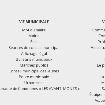
VIE MUNICIPALE
V
Mot du maire
Commer
Mairie
Com
Élus
Prof
Séances du conseil municipal
Viticult
Affichage légal
Bulletins municipaux
Marchés publics
Le p
Conseil municipal des jeunes
Police municipale
La
Urbanisme
Ma
nauté de Communes « LES AVANT-MONTS »
S
Équipemen
Accue