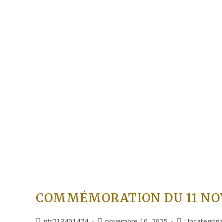
COMMÉMORATION DU 11 N
ptr213401474
novembre 10, 2025
Uncategori