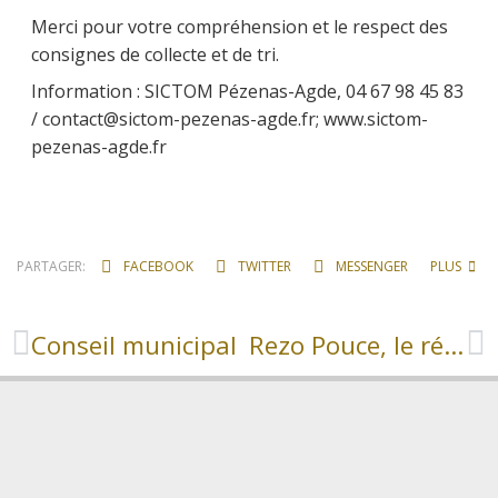
Merci pour votre compréhension et le respect des
consignes de collecte et de tri.
Information : SICTOM Pézenas-Agde, 04 67 98 45 83
/ contact@sictom-pezenas-agde.fr; www.sictom-
pezenas-agde.fr
PARTAGER:
FACEBOOK
TWITTER
MESSENGER
PLUS
Conseil municipal
Rezo Pouce, le réseau solidaire pour partager les trajets du quotidien entre voisins.