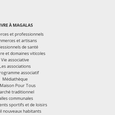
IVRE À MAGALAS
ces et professionnels
merces et artisans
essionnels de santé
ure et domaines viticoles
Vie associative
Les associations
rogramme associatif
Médiathèque
 Maison Pour Tous
rché traditionnel
alles communales
ts sportifs et de loisirs
il nouveaux habitants