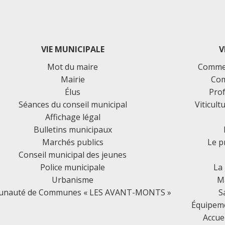
VIE MUNICIPALE
V
Mot du maire
Commer
Mairie
Com
Élus
Prof
Séances du conseil municipal
Viticult
Affichage légal
Bulletins municipaux
Marchés publics
Le p
Conseil municipal des jeunes
Police municipale
La
Urbanisme
Ma
nauté de Communes « LES AVANT-MONTS »
S
Équipemen
Accue