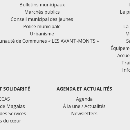
Bulletins municipaux
Marchés publics
Le p
Conseil municipal des jeunes
Police municipale
La
Urbanisme
Ma
nauté de Communes « LES AVANT-MONTS »
S
Équipemen
Accue
Tra
Inf
T SOLIDARITÉ
AGENDA ET ACTUALITÉS
CCAS
Agenda
de Magalas
À la une / Actualités
des Services
Newsletters
s du cœur