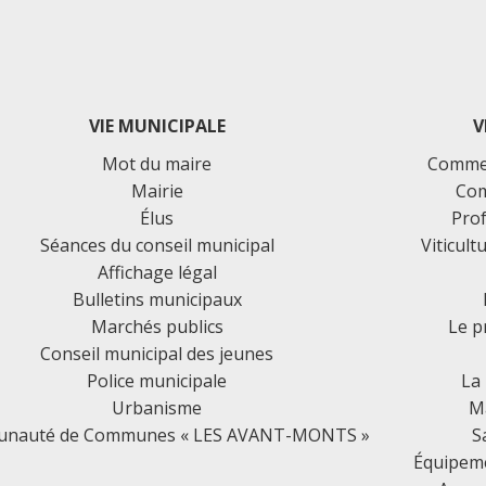
VIE MUNICIPALE
V
Mot du maire
Commer
Mairie
Com
Élus
Prof
Séances du conseil municipal
Viticult
Affichage légal
Bulletins municipaux
Marchés publics
Le p
Conseil municipal des jeunes
Police municipale
La
Urbanisme
Ma
nauté de Communes « LES AVANT-MONTS »
S
Équipemen