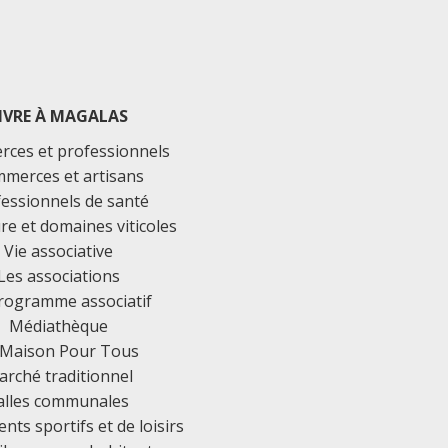
IVRE À MAGALAS
ces et professionnels
merces et artisans
essionnels de santé
ure et domaines viticoles
Vie associative
Les associations
rogramme associatif
Médiathèque
 Maison Pour Tous
rché traditionnel
alles communales
ts sportifs et de loisirs