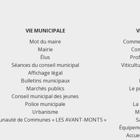
VIE MUNICIPALE
V
Mot du maire
Commer
Mairie
Com
Élus
Prof
Séances du conseil municipal
Viticult
Affichage légal
Bulletins municipaux
Marchés publics
Le p
Conseil municipal des jeunes
Police municipale
La
Urbanisme
Ma
nauté de Communes « LES AVANT-MONTS »
S
Équipemen
Accue