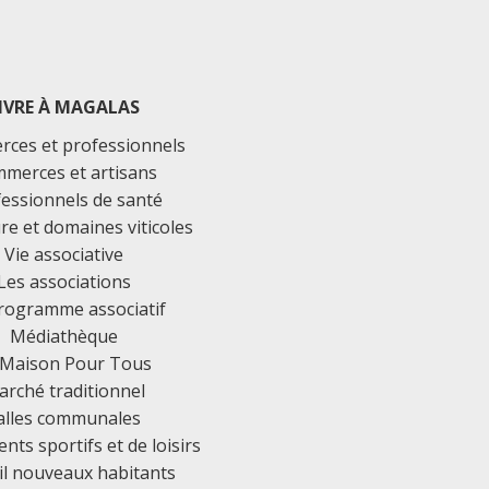
IVRE À MAGALAS
ces et professionnels
merces et artisans
essionnels de santé
ure et domaines viticoles
Vie associative
Les associations
rogramme associatif
Médiathèque
 Maison Pour Tous
rché traditionnel
alles communales
ts sportifs et de loisirs
il nouveaux habitants