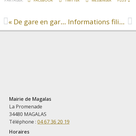
PARTAGER:
FACEBOOK
TWITTER
MESSENGER
PLUS
« De gare en gare »
Informations filière « plâtre »
Mairie de Magalas
La Promenade
34480 MAGALAS
Téléphone :
04 67 36 20 19
Horaires