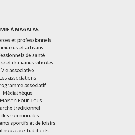
IVRE À MAGALAS
ces et professionnels
merces et artisans
essionnels de santé
ure et domaines viticoles
Vie associative
Les associations
rogramme associatif
Médiathèque
 Maison Pour Tous
rché traditionnel
alles communales
ts sportifs et de loisirs
il nouveaux habitants