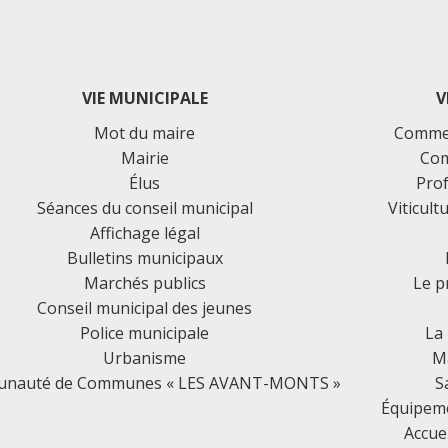
VIE MUNICIPALE
V
Mot du maire
Commer
Mairie
Com
Élus
Prof
Séances du conseil municipal
Viticult
Affichage légal
Bulletins municipaux
Marchés publics
Le p
Conseil municipal des jeunes
Police municipale
La
Urbanisme
Ma
nauté de Communes « LES AVANT-MONTS »
S
Équipemen
Accue