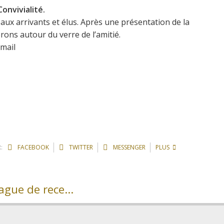
onvivialité.
aux arrivants et élus. Après une présentation de la
erons autour du verre de l’amitié.
 mail
:
FACEBOOK
TWITTER
MESSENGER
PLUS
Etude retenues hivernales – deuxième vague de recensement besoin en eau