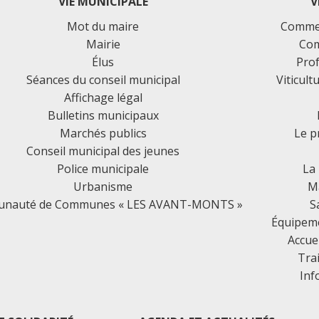
VIE MUNICIPALE
V
Mot du maire
Commer
Mairie
Com
Élus
Prof
Séances du conseil municipal
Viticult
Affichage légal
Bulletins municipaux
Marchés publics
Le p
Conseil municipal des jeunes
Police municipale
La
Urbanisme
Ma
nauté de Communes « LES AVANT-MONTS »
S
Équipemen
Accue
Tra
Inf