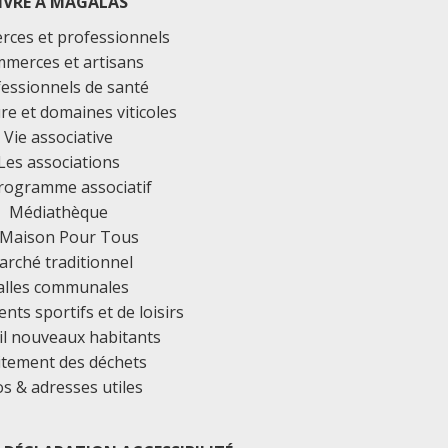
IVRE À MAGALAS
ces et professionnels
merces et artisans
essionnels de santé
ure et domaines viticoles
Vie associative
Les associations
rogramme associatif
Médiathèque
 Maison Pour Tous
rché traditionnel
alles communales
ts sportifs et de loisirs
il nouveaux habitants
itement des déchets
os & adresses utiles