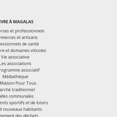
IVRE À MAGALAS
ces et professionnels
merces et artisans
essionnels de santé
ure et domaines viticoles
Vie associative
Les associations
rogramme associatif
Médiathèque
 Maison Pour Tous
rché traditionnel
alles communales
ts sportifs et de loisirs
il nouveaux habitants
itement des déchets