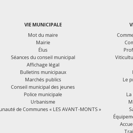
VIE MUNICIPALE
V
Mot du maire
Commer
Mairie
Com
Élus
Prof
Séances du conseil municipal
Viticult
Affichage légal
Bulletins municipaux
Marchés publics
Le p
Conseil municipal des jeunes
Police municipale
La
Urbanisme
Ma
nauté de Communes « LES AVANT-MONTS »
S
Équipemen
Accue
Tra