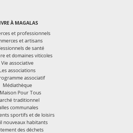
IVRE À MAGALAS
ces et professionnels
merces et artisans
essionnels de santé
ure et domaines viticoles
Vie associative
Les associations
rogramme associatif
Médiathèque
 Maison Pour Tous
rché traditionnel
alles communales
ts sportifs et de loisirs
il nouveaux habitants
itement des déchets