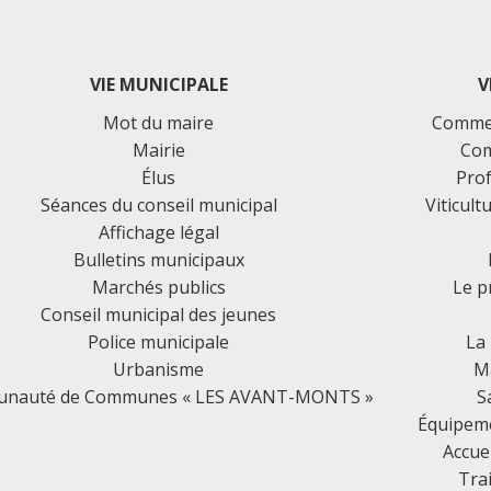
VIE MUNICIPALE
V
Mot du maire
Commer
Mairie
Com
Élus
Prof
Séances du conseil municipal
Viticult
Affichage légal
Bulletins municipaux
Marchés publics
Le p
Conseil municipal des jeunes
Police municipale
La
Urbanisme
Ma
nauté de Communes « LES AVANT-MONTS »
S
Équipemen
Accue
Tra