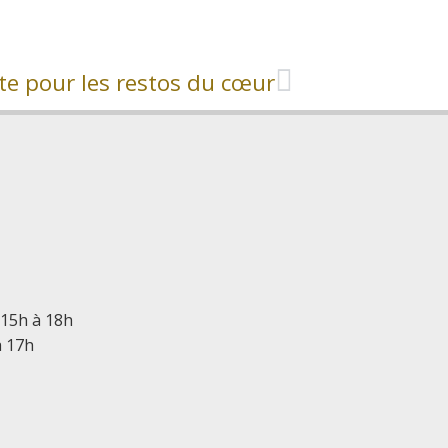
cte pour les restos du cœur
 15h à 18h
à 17h