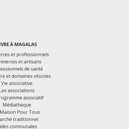
IVRE À MAGALAS
ces et professionnels
merces et artisans
essionnels de santé
ure et domaines viticoles
Vie associative
Les associations
rogramme associatif
Médiathèque
 Maison Pour Tous
rché traditionnel
alles communales