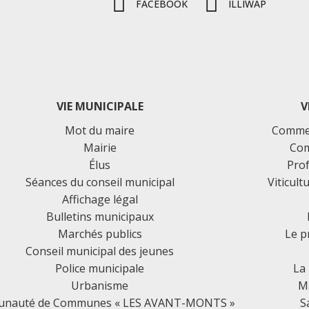
FACEBOOK
ILLIWAP
VIE MUNICIPALE
V
Mot du maire
Commer
Mairie
Com
Élus
Prof
Séances du conseil municipal
Viticult
Affichage légal
Bulletins municipaux
Marchés publics
Le p
Conseil municipal des jeunes
Police municipale
La
Urbanisme
Ma
nauté de Communes « LES AVANT-MONTS »
S