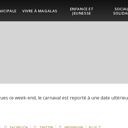
ENFANCE ET
SOCIAL
NICIPALE
VIVRE À MAGALAS
JEUNESSE
SOLIDA
es ce week-end, le carnaval est reporté à une date ultérieu
:
FACEBOOK
TWITTER
MESSENGER
PLUS