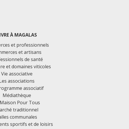
IVRE À MAGALAS
ces et professionnels
merces et artisans
essionnels de santé
ure et domaines viticoles
Vie associative
Les associations
rogramme associatif
Médiathèque
 Maison Pour Tous
rché traditionnel
alles communales
ts sportifs et de loisirs