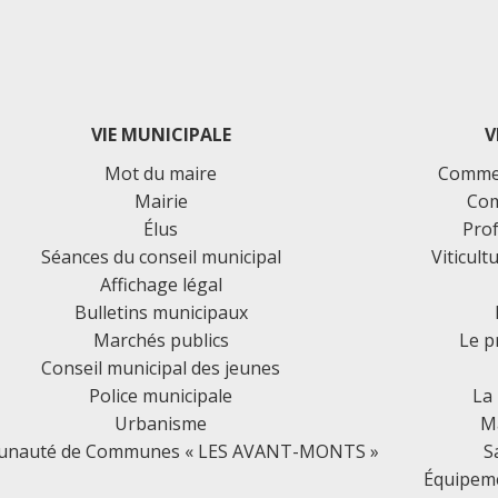
VIE MUNICIPALE
V
Mot du maire
Commer
Mairie
Com
Élus
Prof
Séances du conseil municipal
Viticult
Affichage légal
Bulletins municipaux
Marchés publics
Le p
Conseil municipal des jeunes
Police municipale
La
Urbanisme
Ma
nauté de Communes « LES AVANT-MONTS »
S
Équipemen