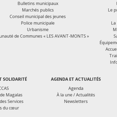
Bulletins municipaux
Marchés publics
Le p
Conseil municipal des jeunes
Police municipale
La
Urbanisme
Ma
nauté de Communes « LES AVANT-MONTS »
S
Équipemen
Accue
Tra
Inf
T SOLIDARITÉ
AGENDA ET ACTUALITÉS
CCAS
Agenda
de Magalas
À la une / Actualités
des Services
Newsletters
s du cœur