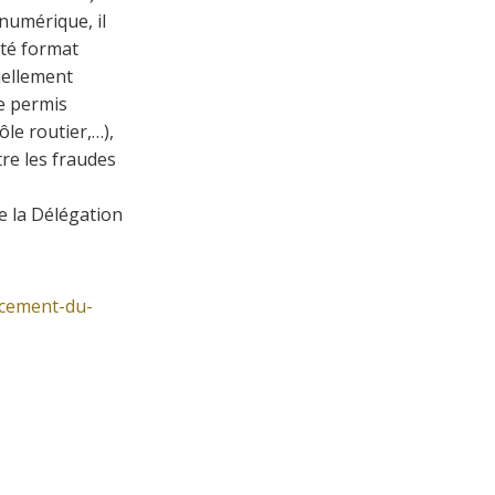
numérique, il
ité format
uellement
le permis
ôle routier,…),
tre les fraudes
e la Délégation
ncement-du-