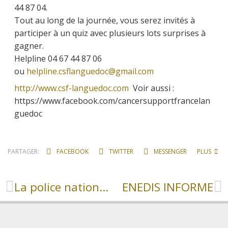
44 87 04.
Tout au long de la journée, vous serez invités à
participer à un quiz avec plusieurs lots surprises à
gagner.
Helpline 04 67 44 87 06
ou
helpline.csflanguedoc@gmail.com
http://www.csf-languedoc.com
Voir aussi :
https://www.facebook.com/cancersupportfrancelan
guedoc
PARTAGER:
FACEBOOK
TWITTER
MESSENGER
PLUS
La police nationale recrute des cadets de la République
ENEDIS INFORME