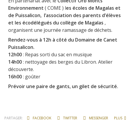
En partenariat avec le
Collectif Orb Monts
Environnement
( COME ) l
es écoles de Magalas et
de Puissalicon, l’association des parents d’élèves
et les écodélégués du collège de Magalas
,
organisent une journée ramassage de déchets.
Rendez-vous à 12h à côté du Domaine de Canet
Puissalicon.
12h00
: Repas sorti du sac en musique
14h00
: nettoyage des berges du Libron. Atelier
découverte.
16h00
: goûter
Prévoir une paire de gants, un gilet de sécurité.
PARTAGER:
FACEBOOK
TWITTER
MESSENGER
PLUS