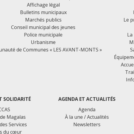
Affichage légal
Bulletins municipaux
Marchés publics
Le p
Conseil municipal des jeunes
Police municipale
La
Urbanisme
Ma
nauté de Communes « LES AVANT-MONTS »
S
Équipemen
Accue
Tra
Inf
T SOLIDARITÉ
AGENDA ET ACTUALITÉS
CCAS
Agenda
de Magalas
À la une / Actualités
des Services
Newsletters
s du cœur