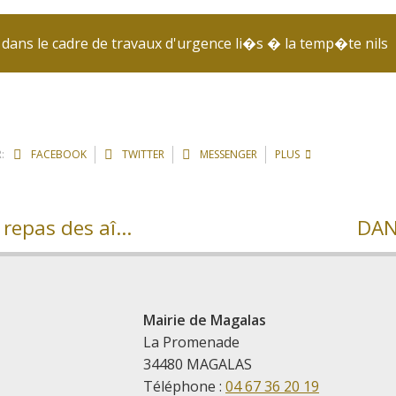
dans le cadre de travaux d'urgence li�s � la temp�te nils
:
FACEBOOK
TWITTER
MESSENGER
PLUS
Un beau moment de convivialité pour le repas des aînés
DAN
Mairie de Magalas
La Promenade
34480 MAGALAS
Téléphone :
04 67 36 20 19