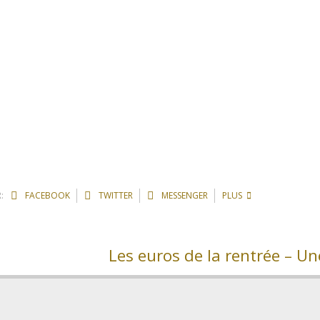
CLUB CL
 MAISON POU
:
FACEBOOK
TWITTER
MESSENGER
PLUS