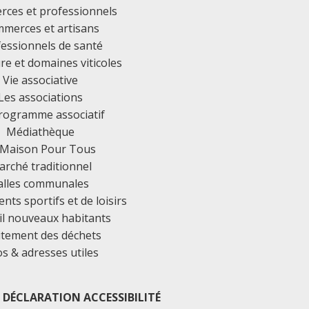
ces et professionnels
merces et artisans
essionnels de santé
ure et domaines viticoles
Vie associative
Les associations
rogramme associatif
Médiathèque
 Maison Pour Tous
rché traditionnel
alles communales
ts sportifs et de loisirs
il nouveaux habitants
itement des déchets
os & adresses utiles
DÉCLARATION ACCESSIBILITÉ