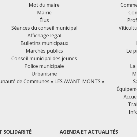
Mot du maire
Commer
Mairie
Com
Élus
Prof
Séances du conseil municipal
Viticult
Affichage légal
Bulletins municipaux
Marchés publics
Le p
Conseil municipal des jeunes
Police municipale
La
Urbanisme
Ma
nauté de Communes « LES AVANT-MONTS »
S
Équipemen
Accue
Tra
Inf
T SOLIDARITÉ
AGENDA ET ACTUALITÉS