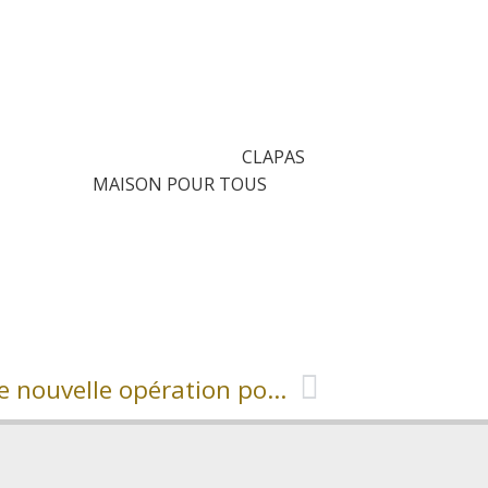
APAS
R TOUS
Les euros de la rentrée – Une nouvelle opération pour doper l’achat local !