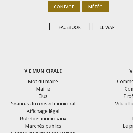
CONTACT
MÉTÉO
FACEBOOK
ILLIWAP
VIE MUNICIPALE
V
Mot du maire
Commer
Mairie
Com
Élus
Prof
Séances du conseil municipal
Viticult
Affichage légal
Bulletins municipaux
Marchés publics
Le p