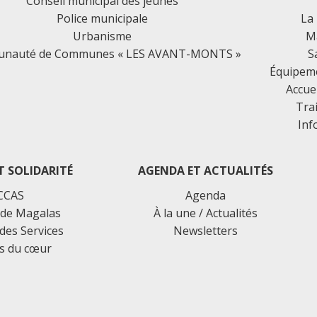
Conseil municipal des jeunes
Police municipale
La
Urbanisme
Ma
nauté de Communes « LES AVANT-MONTS »
S
Équipemen
Accue
Tra
Inf
T SOLIDARITÉ
AGENDA ET ACTUALITÉS
CCAS
Agenda
de Magalas
À la une / Actualités
des Services
Newsletters
s du cœur