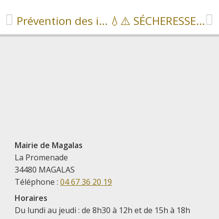
Prévention des incendies : adoptons les bons réflexes ! 🌿🔥
💧⚠️ SÉCHERESSE : NOUVELLES RESTRICTIONS DES USAGES DE L’EAU ⚠️💧
Mairie de Magalas
La Promenade
34480 MAGALAS
Téléphone :
04 67 36 20 19
Horaires
Du lundi au jeudi : de 8h30 à 12h et de 15h à 18h